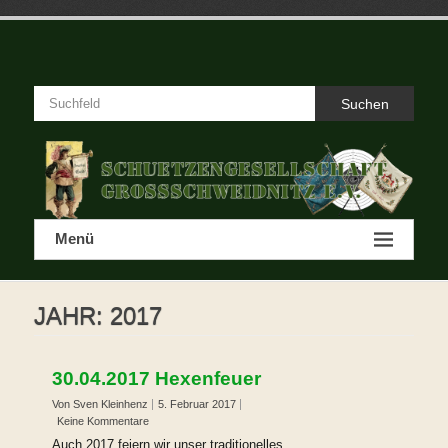
Zum
Inhalt
springen
Schützengesellschaft
Großschweidnitz e.V.
Suchen
Homepage
der
Schweidnitzer
Schützen
Menü
JAHR:
2017
30.04.2017 Hexenfeuer
Von Sven Kleinhenz
5. Februar 2017
Keine Kommentare
Auch 2017 feiern wir unser traditionelles